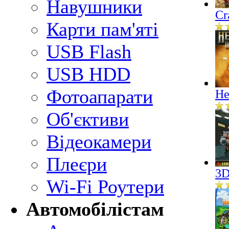
Навушники
Cr
Карти пам'яті
USB Flash
USB HDD
Фотоапарати
He
Об'єктиви
Відеокамери
Плеєри
3D
Wi-Fi Роутери
Автомобілістам