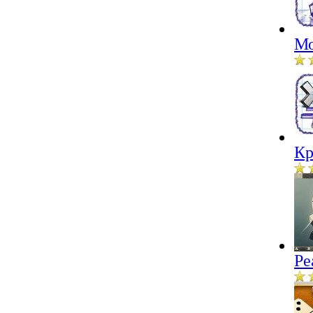
Мо
Кр
Ре