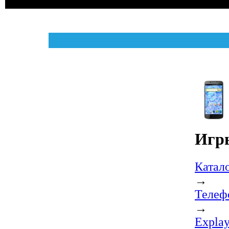
Игр
Катал
→
Телеф
→
Expla