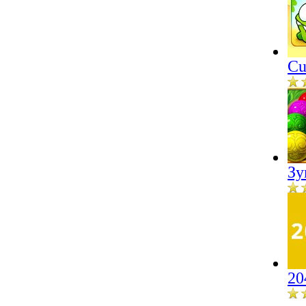
Cu
Зу
20