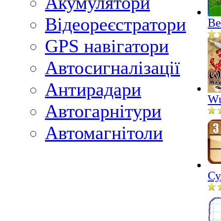
Акумулятори
Відеореєстратори
Ве
GPS навігатори
Автосигналізації
Антирадари
Wu
Автогарнітури
Автомагнітоли
Су