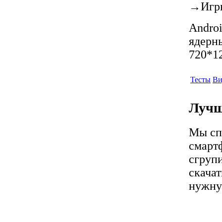
→
Игр
Androi
ядерны
720*12
Тесты
Ви
Лучш
Мы сп
смарт
сгрупи
скачат
нужну