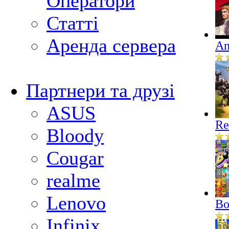
Оператори
Статті
Аренда сервера
An
Партнери та друзі
ASUS
Re
Bloody
Cougar
realme
Lenovo
Bo
Infinix