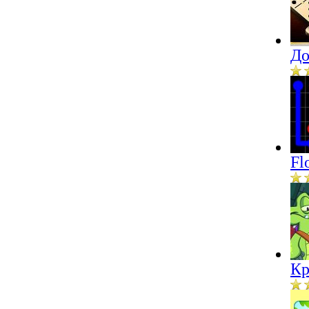
До
Fl
Кр