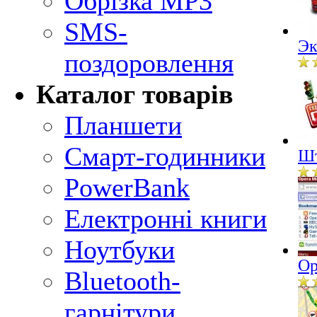
Обрізка MP3
SMS-
Эк
поздоровлення
Каталог товарів
Планшети
Смарт-годинники
Шт
PowerBank
Електронні книги
Ноутбуки
Op
Bluetooth-
гарнітури