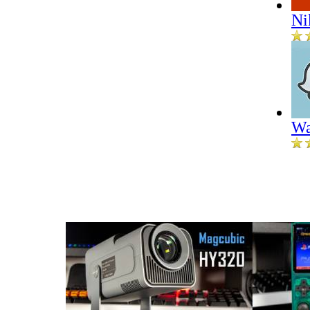
Ni
Wa