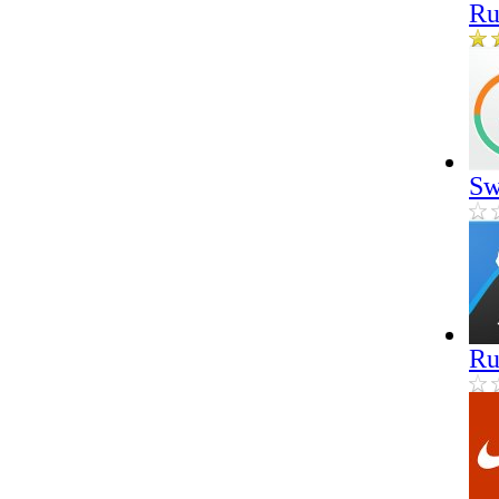
Ru
Sw
Ru