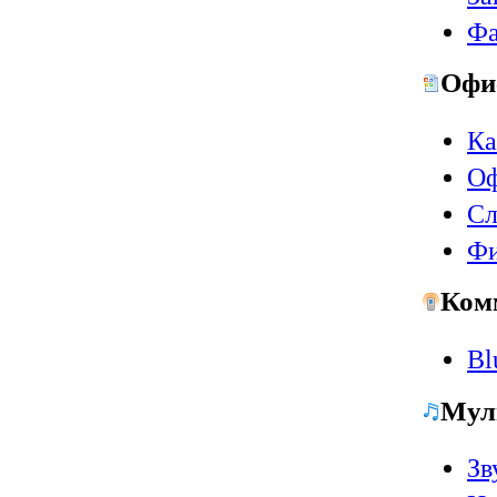
Фа
Офи
Ка
Оф
Сл
Ф
Ком
Bl
Мул
Зв