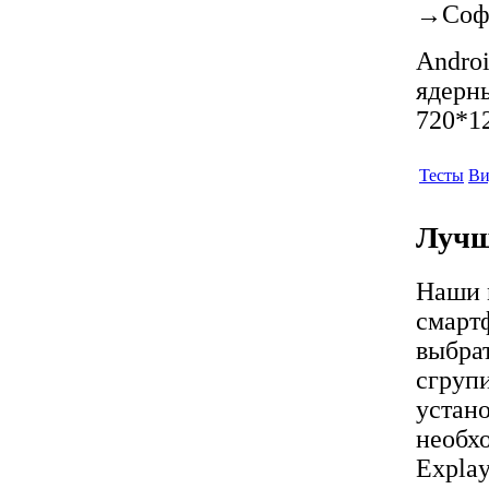
→
Соф
Androi
ядерны
720*12
Тесты
Ви
Лучш
Наши 
смарт
выбра
сгрупи
устан
необх
Expla