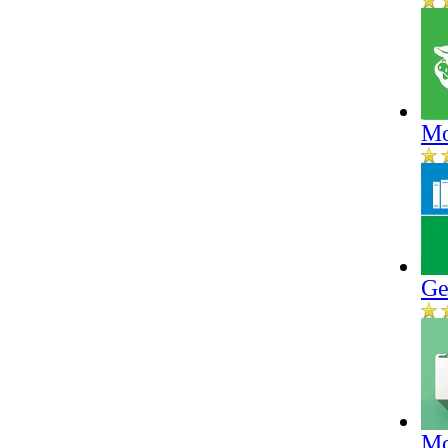
Mo
Ge
Mo