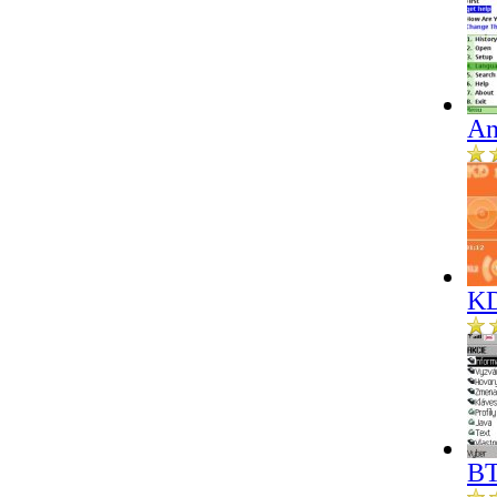
An
KD
BT