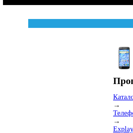
Про
Катал
→
Телеф
→
Expla