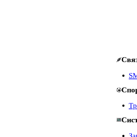
Свя
SM
Спо
Тр
Сис
За