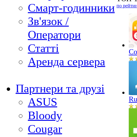
Смарт-годинники
по рейти
Зв'язок /
Оператори
Статті
Co
Аренда сервера
Партнери та друзі
Ru
ASUS
Bloody
Cougar