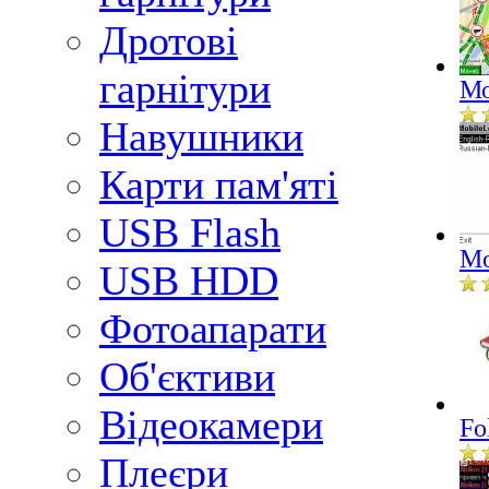
Дротові
гарнітури
Мо
Навушники
Карти пам'яті
USB Flash
Mo
USB HDD
Фотоапарати
Об'єктиви
Відеокамери
Fo
Плеєри